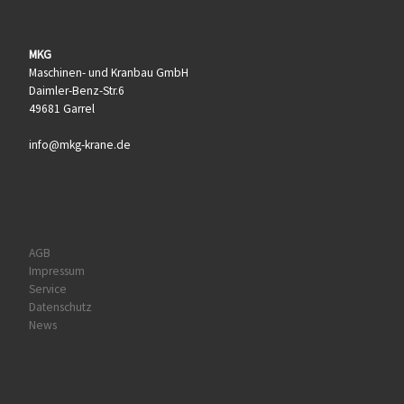
MKG
Maschinen- und Kranbau GmbH
Daimler-Benz-Str.6
49681 Garrel
info@mkg-krane.de
AGB
Impressum
Service
Datenschutz
News